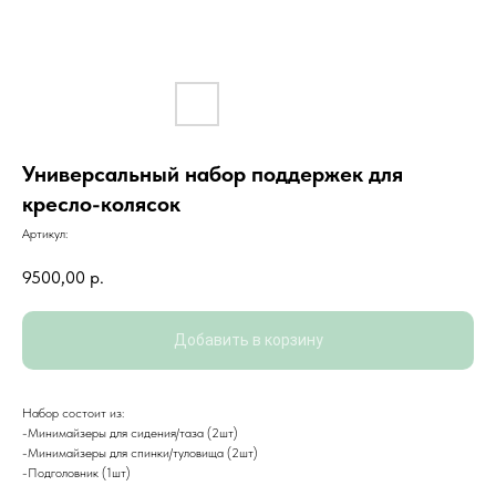
Универсальный набор поддержек для
кресло-колясок
Артикул:
9500,00
р.
Добавить в корзину
КОНТАКТЫ
Набор состоит из:
-Минимайзеры для сидения/таза (2шт)
8 (483) 244-52-56
-Минимайзеры для спинки/туловища (2шт)
planetatsr.info@mail.ru
-Подголовник (1шт)