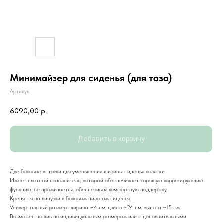
Минимайзер для сиденья (для таза)
Артикул:
6090,00
р.
Добавить в корзину
Две боковые вставки для уменьшения ширины сиденья коляски
Имеет плотный наполнитель, который обеспечивает хорошую коррегирующию
КОНТАКТЫ
функцию, не проминается, обеспечивая комфортную поддержку.
Крепятся на липучки к боковым пилотам сиденья.
8 (483) 244-52-56
Универсальный размер: ширина ~4 см, длина ~24 см, высота ~15 см
Возможен пошив по индивидуальным размерам или с дополнительными
planetatsr.info@mail.ru