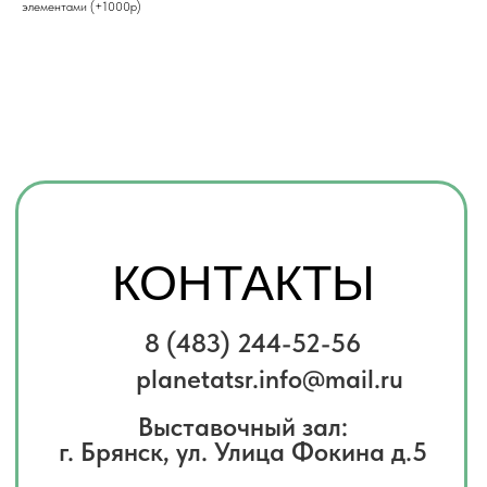
элементами (+1000р)
Выставочный зал:
г. Брянск, ул. Улица Фокина д.5
Хотите получить консультацию
по товарам?
Заполните форму и мы свяжемся
с вами, чтобы ответить на все
вопросы
Имя
Телефон
+7
Комментарий
Я соглашаюсь с
политикой
конфиденциальности