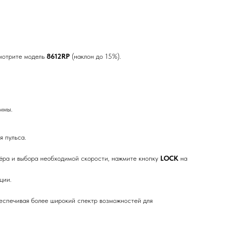
смотрите модель
8612RP
(наклон до 15%).
аммы.
я пульса.
жёра и выбора необходимой скорости, нажмите кнопку
LOCK
на
ции.
беспечивая более широкий спектр возможностей для