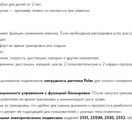
бно для детей от 2 лет.
учнях — тренажёр плавно остановится при нажатии.
меет функции изменения наклона. Если необходима регулировка угла, рас
ции.
орт во время тренировок или отдыха.
ет.
мя, скорость, дистанцию, калории и другие показатели.
времени, дистанции, калорий, шагов, 2 пользовательские и 2 кардио-прогр
циональное подключение
нагрудного датчика Polar
для точного измерени
анционного управления с функцией блокировки
. После запуска трена
ьзователем во время тренировки и минимизирует риск травм.
х за тренировку, что удобно для оценки динамики и прогресса в реабилита
что делает её подходящей для пользователей с разным телосложением.
ными электрическими подвесами
моделей
2551, 2551М, 2550, 2552
, о