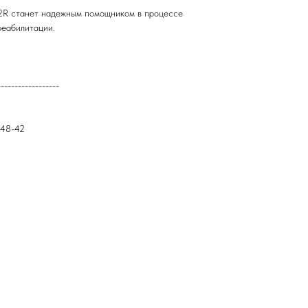
12R станет надежным помощником в процессе
реабилитации.
------------------
-48-42