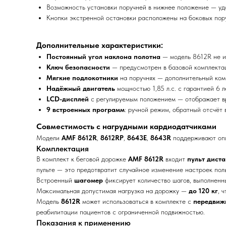
Возможность установки поручней в нижнее положение — удо
Кнопки экстренной остановки расположены на боковых пор
Дополнительные характеристики:
Постоянный угол наклона полотна
— модель 8612R не и
Ключ безопасности
— предусмотрен в базовой комплекта
Мягкие подлокотники
на поручнях — дополнительный комф
Надёжный двигатель
мощностью 1,85 л.с. с гарантией 6 л
LCD-дисплей
с регулируемым положением — отображает вре
9 встроенных программ
: ручной режим, обратный отсчёт 
Совместимость с нагрудными кардиодатчиками
Модели
AMF 8612R
,
8612RP
,
8643E
,
8643R
поддерживают оп
Комплектация
В комплект к беговой дорожке
AMF 8612R
входит
пульт дист
пульте — это предотвратит случайное изменение настроек пол
Встроенный
шагомер
фиксирует количество шагов, выполненны
Максимальная допустимая нагрузка на дорожку —
до 120 кг
, 
Модель
8612R
может использоваться в комплекте с
передвиж
реабилитации пациентов с ограниченной подвижностью.
Показания к применению