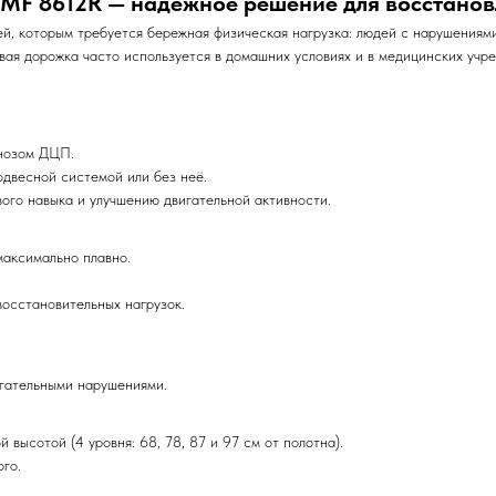
MF 8612R — надёжное решение для восстанов
й, которым требуется бережная физическая нагрузка: людей с нарушениям
вая дорожка часто используется в домашних условиях и в медицинских учре
гнозом ДЦП.
двесной системой или без неё.
го навыка и улучшению двигательной активности.
максимально плавно.
восстановительных нагрузок.
игательными нарушениями.
 высотой (4 уровня: 68, 78, 87 и 97 см от полотна).
го.