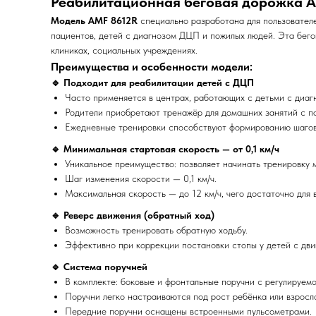
Реабилитационная беговая дорожка A
Модель AMF 8612R
специально разработана для пользователе
пациентов, детей с диагнозом ДЦП и пожилых людей. Эта бего
клиниках, социальных учреждениях.
Преимущества и особенности модели:
🔹
Подходит для реабилитации детей с ДЦП
Часто применяется в центрах, работающих с детьми с диа
Родители приобретают тренажёр для домашних занятий с по
Ежедневные тренировки способствуют формированию шагово
🔹
Минимальная стартовая скорость — от 0,1 км/ч
Уникальное преимущество: позволяет начинать тренировку 
Шаг изменения скорости — 0,1 км/ч.
Максимальная скорость — до 12 км/ч, чего достаточно для 
🔹
Реверс движения (обратный ход)
Возможность тренировать обратную ходьбу.
Эффективно при коррекции постановки стопы у детей с дв
🔹
Система поручней
В комплекте: боковые и фронтальные поручни с регулируемой
Поручни легко настраиваются под рост ребёнка или взросло
Передние поручни оснащены встроенными пульсометрами.