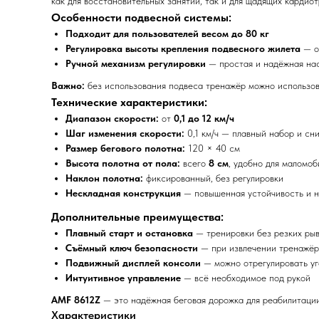
как для восстановительных занятий, так и для щадящих кардио
Особенности подвесной системы:
Подходит для пользователей весом до 80 кг
Регулировка высоты крепления подвесного жилета
— о
Ручной механизм регулировки
— простая и надёжная нас
Важно:
без использования подвеса тренажёр можно использо
Технические характеристики:
Диапазон скорости:
от
0,1 до 12 км/ч
Шаг изменения скорости:
0,1 км/ч — плавный набор и сн
Размер бегового полотна:
120 × 40 см
Высота полотна от пола:
всего
8 см
, удобно для маломоб
Наклон полотна:
фиксированный, без регулировки
Нескладная конструкция
— повышенная устойчивость и 
Дополнительные преимущества:
Плавный старт и остановка
— тренировки без резких ры
Съёмный ключ безопасности
— при извлечении тренажёр
Подвижный дисплей консоли
— можно отрегулировать уг
Интуитивное управление
— всё необходимое под рукой
AMF 8612Z
— это надёжная беговая дорожка для реабилитации
Характеристики