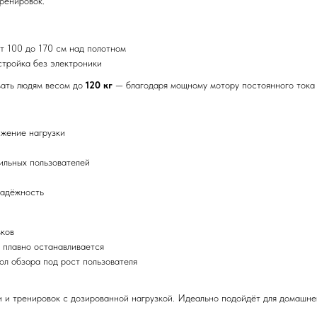
тренировок.
т 100 до 170 см над полотном
тройка без электроники
вать людям весом до
120 кг
— благодаря мощному мотору постоянного ток
ижение нагрузки
ильных пользователей
надёжность
вков
 плавно останавливается
ол обзора под рост пользователя
 и тренировок с дозированной нагрузкой. Идеально подойдёт для домашнег