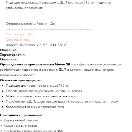
Подходит подросткам и взрослым с ДЦП ростом до 190 см. Надежная
стабилизация положения.
Отправка в регионы России - Да
----------------------------------------------------------
Способы доставки
Способы оплаты
Заказать по телефону:
8-921-344-48-42
Описание
Характеристики
Описание
Ортопедическое кресло-коляска Mayor Sit
– профессиональное решение для
реабилитации подростков и взрослых с ДЦП и другими нарушениями опорно-
двигательного аппарата.
Основные преимущества:
Подходит для пациентов ростом до 190 см
Обеспечивает надежную фиксацию спины и головы
Может использоваться как в клиниках, так и дома
Помогает при ДЦП, мышечных дистрофиях, последствиях инсультов и травм
Корректирует осанку и положение тела
Показания к применению:
✓ Церебральный паралич
✓ Мышечные дистрофии
✓ Последствия травм позвоночника и ЧМТ