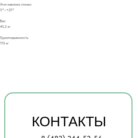
Угол наклона спинки
Имя
5°–+25°
Вес
45,2 кг
Телефон
Грузоподъемность
+7
110 кг
Комментарий
Я соглашаюсь с
политикой
конфиденциальности
Отправить