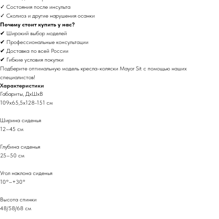
✓ Состояния после инсульта
✓ Сколиоз и другие нарушения осанки
Почему стоит купить у нас?
✔ Широкий выбор моделей
✔ Профессиональные консультации
✔ Доставка по всей России
✔ Гибкие условия покупки
Подберите оптимальную модель кресла-коляски Mayor Sit с помощью наших
специалистов!
Характеристики
Габариты, ДхШхВ
КОНТАКТЫ
109х65,5х128-151 см
Ширина сиденья
8 (483) 244-52-56
12–45 см
planetatsr.info@mail.ru
Глубина сиденья
Выставочный зал:
25–50 см
г. Брянск, ул. Улица Фокина д.5
Угол наклона сиденья
Хотите получить консультацию
10°–+30°
по товарам?
Заполните форму и мы свяжемся
Высота спинки
с вами, чтобы ответить на все
48/58/68 см
вопросы