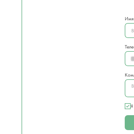
Имя
Тел
Ком
Я