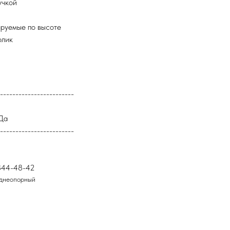
учкой
ируемые по высоте
олик
------------------------
 Да
------------------------
344-48-42
аднеопорный