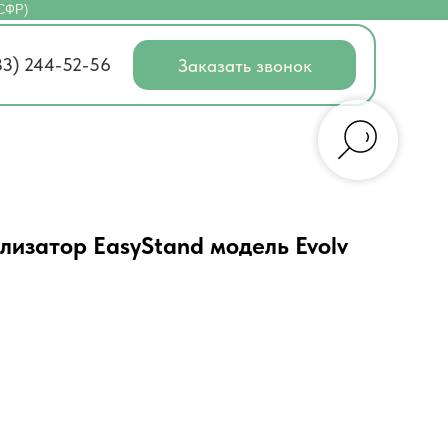
(СФР)
83) 244-52-56
Заказать звонок
изатор EasyStand модель Evolv