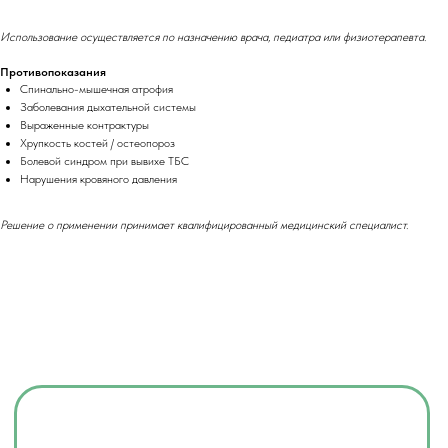
Телефон
Использование осуществляется по назначению врача, педиатра или физиотерапевта.
+7
Противопоказания
Спинально-мышечная атрофия
Комментарий
Заболевания дыхательной системы
Выраженные контрактуры
Хрупкость костей / остеопороз
Болевой синдром при вывихе ТБС
Нарушения кровяного давления
Я соглашаюсь с
политикой
конфиденциальности
Решение о применении принимает квалифицированный медицинский специалист.
Отправить