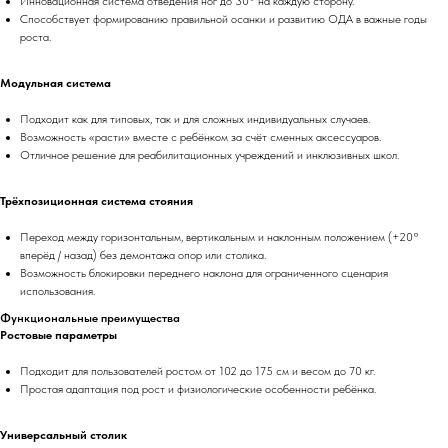
Инновационная система отведения ног до 30° на каждую сторону.
Способствует формированию правильной осанки и развитию ОДА в важные годы
роста.
Модульная система
Подходит как для типовых, так и для сложных индивидуальных случаев.
Возможность «расти» вместе с ребёнком за счёт сменных аксессуаров.
Отличное решение для реабилитационных учреждений и инклюзивных школ.
Трёхпозиционная система стояния
Переход между горизонтальным, вертикальным и наклонным положением (+20°
вперёд / назад) без демонтажа опор или столика.
Возможность блокировки переднего наклона для ограниченного сценария
использования.
Функциональные преимущества
Ростовые параметры
Подходит для пользователей ростом от 102 до 175 см и весом до 70 кг.
Простая адаптация под рост и физиологические особенности ребёнка.
Универсальный столик