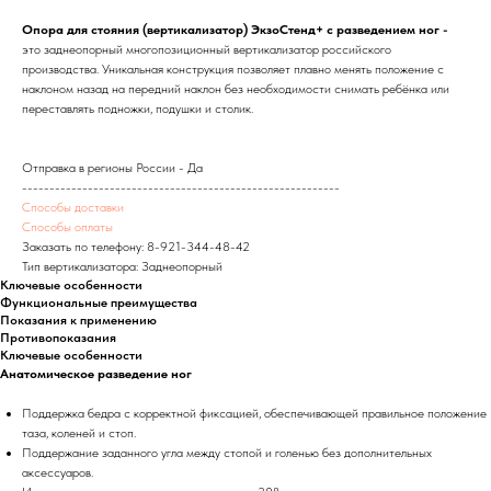
Опора для стояния (вертикализатор) ЭкзоСтенд+ с разведением ног -
это заднеопорный многопозиционный вертикализатор российского
производства. Уникальная конструкция позволяет плавно менять положение с
наклоном назад на передний наклон без необходимости снимать ребёнка или
переставлять подножки, подушки и столик.
Отправка в регионы России - Да
----------------------------------------------------------
Способы доставки
Способы оплаты
Заказать по телефону:
8-921-344-48-42
Тип вертикализатора: Заднеопорный
Ключевые особенности
Функциональные преимущества
Показания к применению
Противопоказания
Ключевые особенности
Анатомическое разведение ног
Поддержка бедра с корректной фиксацией, обеспечивающей правильное положение
таза, коленей и стоп.
Поддержание заданного угла между стопой и голенью без дополнительных
аксессуаров.