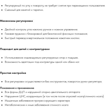
Регулируемый по углу и повороту, не требует снятия при перемещении пользователя.
Съёмный для занятий и терапии.
Механизмы регулировки
Двойной контроль угла наклона: ручное и ножное управление.
КОНТАКТЫ
Газовая пружина с блокировкой для безопасной фиксации положения.
Быстрый перевод в вертикальное положение нажатием кнопки.
8 (483) 244-52-56
Подходит для детей с контрактурами
planetatsr.info@mail.ru
Выставочный зал:
Использование индивидуально регулируемых опор и подушек.
г. Брянск, ул. Улица Фокина д.5
Возможность адаптации под контрактуры одной или обеих ног.
Хотите получить консультацию
Простая настройка
по товарам?
Заполните форму и мы свяжемся
Все регулировки осуществляются без инструментов, поворотом ручки-регулятора.
с вами, чтобы ответить на все
Показания к применению
вопросы
Все формы ДЦП и нарушений опорно-двигательного аппарата
Имя
Нарушения ЦНС, координации (в том числе после опухолей мозга/спинного мозга)
Мышечные заболевания прогрессирующего характера
Метаболические и иные заболевания спинного мозга