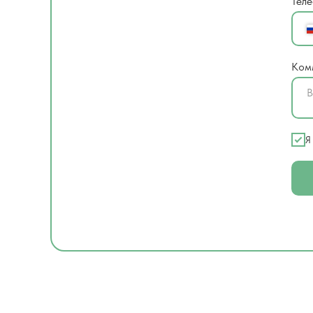
Тел
Ком
Я