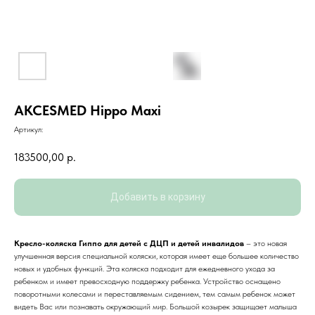
AKCESMED Hippo Maxi
Артикул:
183500,00
р.
Добавить в корзину
Кресло-коляска Гиппо
для детей с ДЦП и детей инвалидов
– это новая
улучшенная версия специальной коляски, которая имеет еще большее количество
новых и удобных функций. Эта коляска подходит для ежедневного ухода за
ребенком и имеет превосходную поддержку ребенка. Устройство оснащено
поворотными колесами и переставляемым сидением, тем самым ребенок может
видеть Вас или познавать окружающий мир. Большой козырек защищает малыша