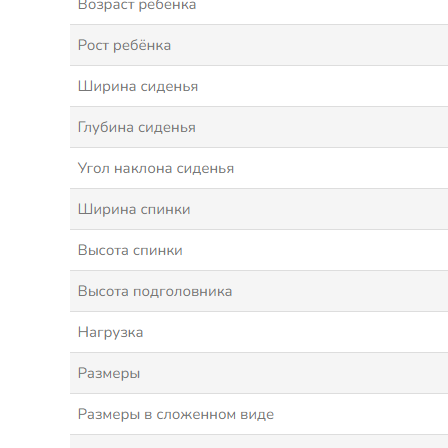
КОНТАКТЫ
8 (483) 244-52-56
planetatsr.info@mail.ru
Выставочный зал:
г. Брянск, ул. Улица Фокина д.5
Хотите получить консультацию
по товарам?
Заполните форму и мы свяжемся
с вами, чтобы ответить на все
вопросы
Имя