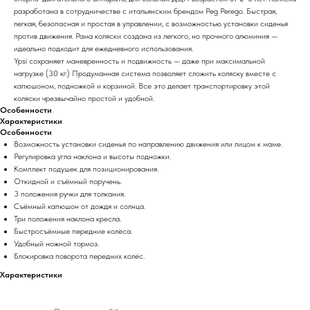
разработана в сотрудничестве с итальянским брендом Peg Perego. Быстрая,
легкая, безопасная и простая в управлении, с возможностью установки сиденья
против движения. Рама коляски создана из легкого, но прочного алюминия —
идеально подходит для ежедневного использования.
Ypsi сохраняет маневренность и подвижность — даже при максимальной
нагрузке (30 кг.) Продуманная система позволяет сложить коляску вместе с
капюшоном, подножкой и корзиной. Все это делает транспортировку этой
коляски чрезвычайно простой и удобной.
Особенности
Характеристики
Особенности
Возможность установки сиденья по направлению движения или лицом к маме.
Регулировка угла наклона и высоты подножки.
Комплект подушек для позиционирования.
Откидной и съёмный поручень.
3 положения ручки для толкания.
Съёмный капюшон от дождя и солнца.
Три положения наклона кресла.
Быстросъёмные передние колёса.
Удобный ножной тормоз.
Блокировка поворота передних колёс.
Характеристики