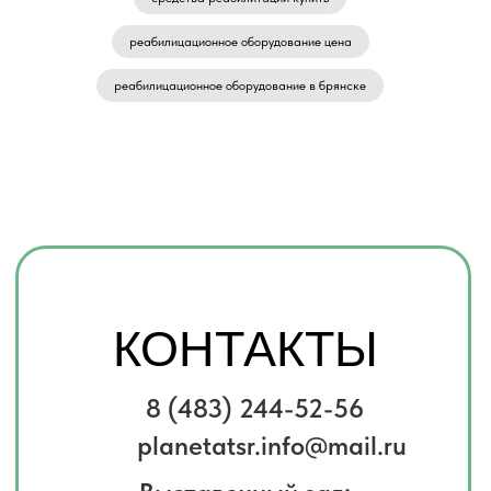
реабилицационное оборудование цена
реабилицационное оборудование в брянске
КОНТАКТЫ
8 (483) 244-52-56
planetatsr.info@mail.ru
Выставочный зал:
г. Брянск, ул. Улица Фокина д.5
Хотите получить консультацию
по товарам?
Заполните форму и мы свяжемся
с вами, чтобы ответить на все
вопросы
Имя
Телефон