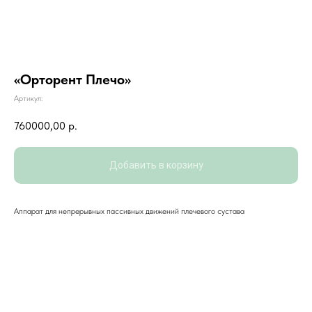
«Орторент Плечо»
Артикул:
760000,00
р.
Добавить в корзину
КОНТАКТЫ
Аппарат для непрерывных пассивных движений плечевого сустава
8 (483) 244-52-56
planetatsr.info@mail.ru
Выставочный зал:
г. Брянск, ул. Улица Фокина д.5
Хотите получить консультацию
по товарам?