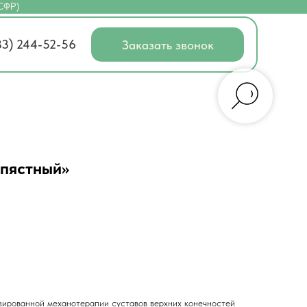
(СФР)
83) 244-52-56
Заказать звонок
пястный»
зированной механотерапии суставов верхних конечностей