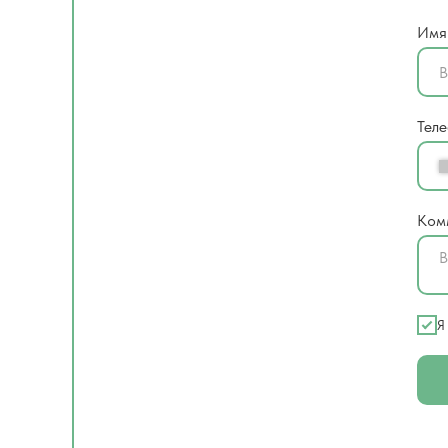
Имя
Тел
Ком
Я